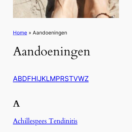
Home
»
Aandoeningen
Aandoeningen
A
B
D
F
H
I
J
K
L
M
P
R
S
T
V
W
Z
A
Achillespees Tendinitis