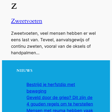
Z
Zweetvoeten
Zweetvoeten, veel mensen hebben er wel
eens last van. Teveel, aanvalsgewijs of
continu zweten, vooral van de oksels of
handpalmen…
NIEUWS
Bestrijd je herfstdip met
beweging
Geveld door de griep? Dit zijn de
4 gouden regels om te herstellen
Mensen met reuma hebben vaak